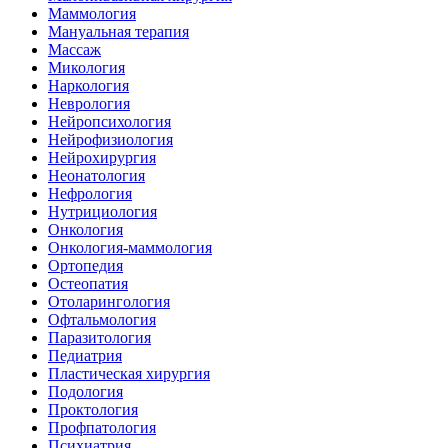
Маммология
Мануальная терапия
Массаж
Микология
Наркология
Неврология
Нейропсихология
Нейрофизиология
Нейрохирургия
Неонатология
Нефрология
Нутрициология
Онкология
Онкология-маммология
Ортопедия
Остеопатия
Отоларингология
Офтальмология
Паразитология
Педиатрия
Пластическая хирургия
Подология
Проктология
Профпатология
Психиатрия