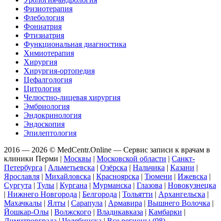
Физиотерапия
Флебология
Фониатрия
Фтизиатрия
Функциональная диагностика
Химиотерапия
Хирургия
Хирургия-ортопедия
Цефалгология
Цитология
Челюстно-лицевая хирургия
Эмбриология
Эндокринология
Эндоскопия
Эпилептология
2016 — 2026 © MedCentr.Online — Сервис записи к врачам в
клиники Перми
|
Москвы
|
Московской области
|
Санкт-
Петербурга
|
Альметьевска
|
Озёрска
|
Нальчика
|
Казани
|
Ярославля
|
Михайловска
|
Красноярска
|
Тюмени
|
Ижевска
|
Сургута
|
Тулы
|
Кургана
|
Мурманска
|
Глазова
|
Новокузнецка
|
Нижнего Новгорода
|
Белгорода
|
Тольятти
|
Архангельска
|
Махачкалы
|
Ялты
|
Сарапула
|
Армавира
|
Вышнего Волочка
|
Йошкар-Олы
|
Волжского
|
Владикавказа
|
Камбарки
|
Димитровграда
|
Челябинска
|
Все регионы (98)
.