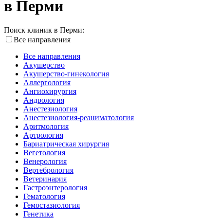
в Перми
Поиск клиник в Перми:
Все направления
Все направления
Акушерство
Акушерство-гинекология
Аллергология
Ангиохирургия
Андрология
Анестезиология
Анестезиология-реаниматология
Аритмология
Артрология
Бариатрическая хирургия
Вегетология
Венерология
Вертебрология
Ветеринария
Гастроэнтерология
Гематология
Гемостазиология
Генетика