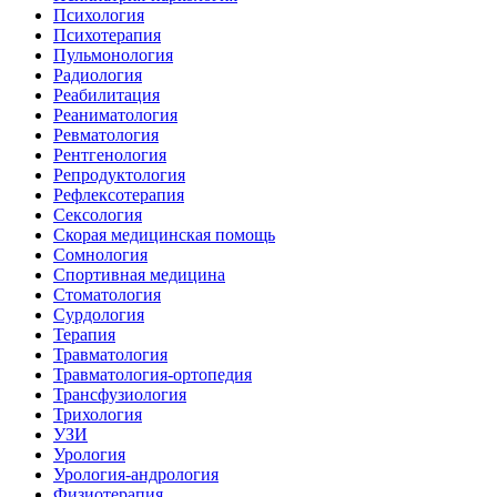
Психология
Психотерапия
Пульмонология
Радиология
Реабилитация
Реаниматология
Ревматология
Рентгенология
Репродуктология
Рефлексотерапия
Сексология
Скорая медицинская помощь
Сомнология
Спортивная медицина
Стоматология
Сурдология
Терапия
Травматология
Травматология-ортопедия
Трансфузиология
Трихология
УЗИ
Урология
Урология-андрология
Физиотерапия