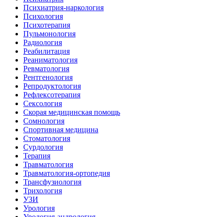
Психиатрия-наркология
Психология
Психотерапия
Пульмонология
Радиология
Реабилитация
Реаниматология
Ревматология
Рентгенология
Репродуктология
Рефлексотерапия
Сексология
Скорая медицинская помощь
Сомнология
Спортивная медицина
Стоматология
Сурдология
Терапия
Травматология
Травматология-ортопедия
Трансфузиология
Трихология
УЗИ
Урология
Урология-андрология