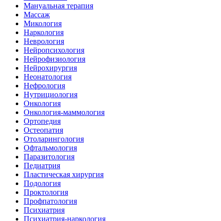
Мануальная терапия
Массаж
Микология
Наркология
Неврология
Нейропсихология
Нейрофизиология
Нейрохирургия
Неонатология
Нефрология
Нутрициология
Онкология
Онкология-маммология
Ортопедия
Остеопатия
Отоларингология
Офтальмология
Паразитология
Педиатрия
Пластическая хирургия
Подология
Проктология
Профпатология
Психиатрия
Психиатрия-наркология