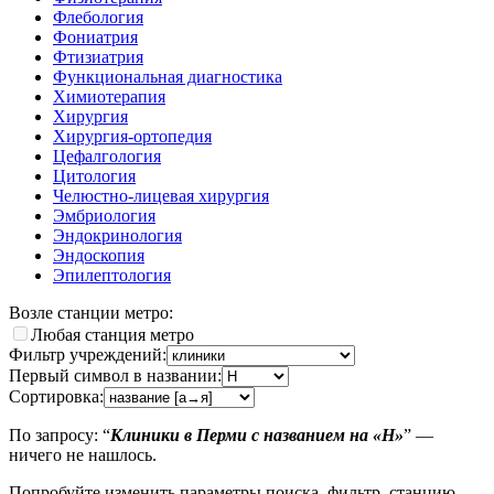
Флебология
Фониатрия
Фтизиатрия
Функциональная диагностика
Химиотерапия
Хирургия
Хирургия-ортопедия
Цефалгология
Цитология
Челюстно-лицевая хирургия
Эмбриология
Эндокринология
Эндоскопия
Эпилептология
Возле станции метро:
Любая станция метро
Фильтр учреждений:
Первый символ в названии:
Сортировка:
По запросу: “
Клиники в Перми с названием на «H»
” —
ничего не нашлось.
Попробуйте изменить параметры поиска, фильтр, станцию