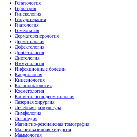
Гепатология
Гериатрия
Гинекология
Гирудотерапия
Гнатология
Гомеопатия
Дерматовенерология
Дерматология
Дефектология
Диабетология
Диетология
Иммунология
Инфекционные болезни
Кардиология
Кинезиология
Колопроктология
Косметология
Косметология-дерматология
Лазерная хирургия
Лечебная физкультура
Лимфология
Логопедия
Магнитно-резонансная томография
Малоинвазивная хирургия
Маммология