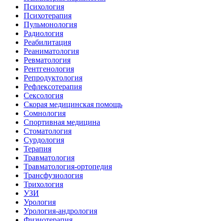
Психология
Психотерапия
Пульмонология
Радиология
Реабилитация
Реаниматология
Ревматология
Рентгенология
Репродуктология
Рефлексотерапия
Сексология
Скорая медицинская помощь
Сомнология
Спортивная медицина
Стоматология
Сурдология
Терапия
Травматология
Травматология-ортопедия
Трансфузиология
Трихология
УЗИ
Урология
Урология-андрология
Физиотерапия