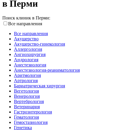
в Перми
Поиск клиник в Перми:
Все направления
Все направления
Акушерство
Акушерство-гинекология
Аллергология
Ангиохирургия
Андрология
Анестезиология
Анестезиология-реаниматология
Аритмология
Артрология
Бариатрическая хирургия
Вегетология
Венерология
Вертебрология
Ветеринария
Гастроэнтерология
Гематология
Гемостазиология
Генетика