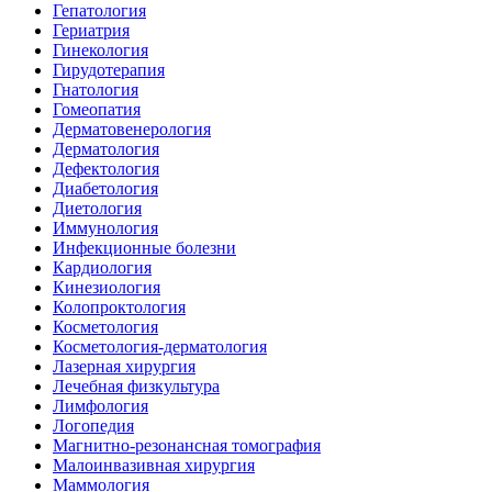
Гепатология
Гериатрия
Гинекология
Гирудотерапия
Гнатология
Гомеопатия
Дерматовенерология
Дерматология
Дефектология
Диабетология
Диетология
Иммунология
Инфекционные болезни
Кардиология
Кинезиология
Колопроктология
Косметология
Косметология-дерматология
Лазерная хирургия
Лечебная физкультура
Лимфология
Логопедия
Магнитно-резонансная томография
Малоинвазивная хирургия
Маммология