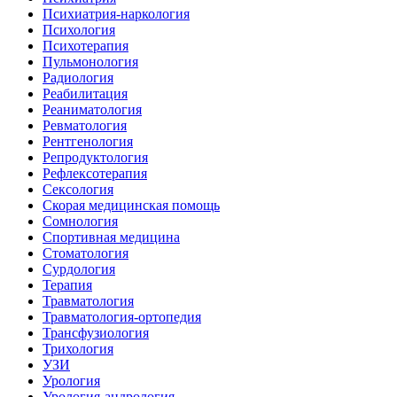
Психиатрия-наркология
Психология
Психотерапия
Пульмонология
Радиология
Реабилитация
Реаниматология
Ревматология
Рентгенология
Репродуктология
Рефлексотерапия
Сексология
Скорая медицинская помощь
Сомнология
Спортивная медицина
Стоматология
Сурдология
Терапия
Травматология
Травматология-ортопедия
Трансфузиология
Трихология
УЗИ
Урология
Урология-андрология