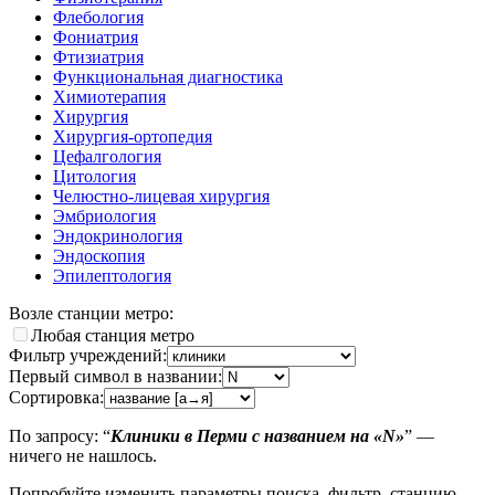
Флебология
Фониатрия
Фтизиатрия
Функциональная диагностика
Химиотерапия
Хирургия
Хирургия-ортопедия
Цефалгология
Цитология
Челюстно-лицевая хирургия
Эмбриология
Эндокринология
Эндоскопия
Эпилептология
Возле станции метро:
Любая станция метро
Фильтр учреждений:
Первый символ в названии:
Сортировка:
По запросу: “
Клиники в Перми с названием на «N»
” —
ничего не нашлось.
Попробуйте изменить параметры поиска, фильтр, станцию