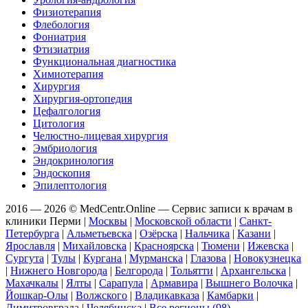
Физиотерапия
Флебология
Фониатрия
Фтизиатрия
Функциональная диагностика
Химиотерапия
Хирургия
Хирургия-ортопедия
Цефалгология
Цитология
Челюстно-лицевая хирургия
Эмбриология
Эндокринология
Эндоскопия
Эпилептология
2016 — 2026 © MedCentr.Online — Сервис записи к врачам в
клиники Перми
|
Москвы
|
Московской области
|
Санкт-
Петербурга
|
Альметьевска
|
Озёрска
|
Нальчика
|
Казани
|
Ярославля
|
Михайловска
|
Красноярска
|
Тюмени
|
Ижевска
|
Сургута
|
Тулы
|
Кургана
|
Мурманска
|
Глазова
|
Новокузнецка
|
Нижнего Новгорода
|
Белгорода
|
Тольятти
|
Архангельска
|
Махачкалы
|
Ялты
|
Сарапула
|
Армавира
|
Вышнего Волочка
|
Йошкар-Олы
|
Волжского
|
Владикавказа
|
Камбарки
|
Димитровграда
|
Челябинска
|
Все регионы (98)
.