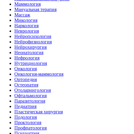
Маммология
Мануальная терапия
Массаж
Микология
Наркология
Неврология
Нейропсихология
Нейрофизиология
Нейрохирургия
Неонатология
Нефрология
Нутрициология
Онкология
Онкология-маммология
Ортопедия
Остеопатия
Отоларингология
Офтальмология
Паразитология
Педиатрия
Пластическая хирургия
Подология
Проктология
Профпатология
Психиатрия