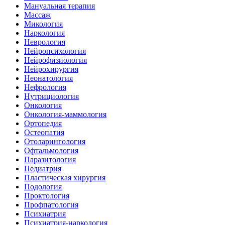
Мануальная терапия
Массаж
Микология
Наркология
Неврология
Нейропсихология
Нейрофизиология
Нейрохирургия
Неонатология
Нефрология
Нутрициология
Онкология
Онкология-маммология
Ортопедия
Остеопатия
Отоларингология
Офтальмология
Паразитология
Педиатрия
Пластическая хирургия
Подология
Проктология
Профпатология
Психиатрия
Психиатрия-наркология