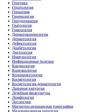
Генетика
Гепатология
Гериатрия
Гинекология
Гирудотерапия
Гнатология
Гомеопатия
Дерматовенерология
Дерматология
Дефектология
Диабетология
Диетология
Иммунология
Инфекционные болезни
Кардиология
Кинезиология
Колопроктология
Косметология
Косметология-дерматология
Лазерная хирургия
Лечебная физкультура
Лимфология
Логопедия
Магнитно-резонансная томография
Малоинвазивная хирургия