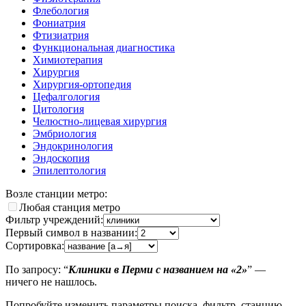
Флебология
Фониатрия
Фтизиатрия
Функциональная диагностика
Химиотерапия
Хирургия
Хирургия-ортопедия
Цефалгология
Цитология
Челюстно-лицевая хирургия
Эмбриология
Эндокринология
Эндоскопия
Эпилептология
Возле станции метро:
Любая станция метро
Фильтр учреждений:
Первый символ в названии:
Сортировка:
По запросу: “
Клиники в Перми с названием на «2»
” —
ничего не нашлось.
Попробуйте изменить параметры поиска, фильтр, станцию