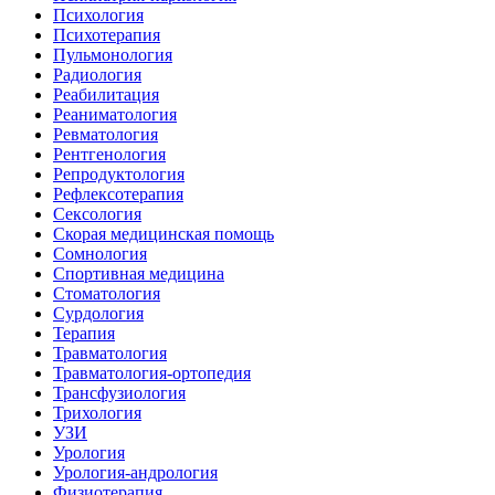
Психология
Психотерапия
Пульмонология
Радиология
Реабилитация
Реаниматология
Ревматология
Рентгенология
Репродуктология
Рефлексотерапия
Сексология
Скорая медицинская помощь
Сомнология
Спортивная медицина
Стоматология
Сурдология
Терапия
Травматология
Травматология-ортопедия
Трансфузиология
Трихология
УЗИ
Урология
Урология-андрология
Физиотерапия