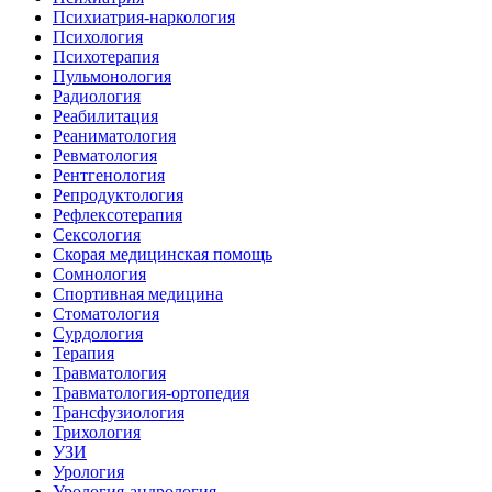
Психиатрия-наркология
Психология
Психотерапия
Пульмонология
Радиология
Реабилитация
Реаниматология
Ревматология
Рентгенология
Репродуктология
Рефлексотерапия
Сексология
Скорая медицинская помощь
Сомнология
Спортивная медицина
Стоматология
Сурдология
Терапия
Травматология
Травматология-ортопедия
Трансфузиология
Трихология
УЗИ
Урология
Урология-андрология