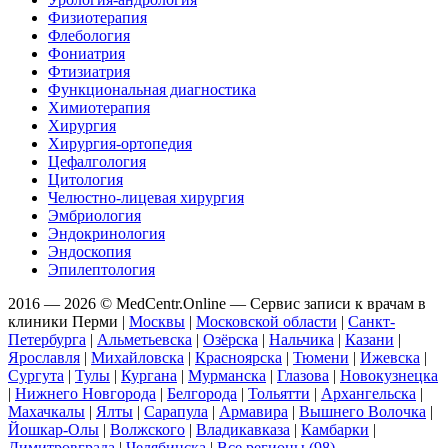
Физиотерапия
Флебология
Фониатрия
Фтизиатрия
Функциональная диагностика
Химиотерапия
Хирургия
Хирургия-ортопедия
Цефалгология
Цитология
Челюстно-лицевая хирургия
Эмбриология
Эндокринология
Эндоскопия
Эпилептология
2016 — 2026 © MedCentr.Online — Сервис записи к врачам в
клиники Перми
|
Москвы
|
Московской области
|
Санкт-
Петербурга
|
Альметьевска
|
Озёрска
|
Нальчика
|
Казани
|
Ярославля
|
Михайловска
|
Красноярска
|
Тюмени
|
Ижевска
|
Сургута
|
Тулы
|
Кургана
|
Мурманска
|
Глазова
|
Новокузнецка
|
Нижнего Новгорода
|
Белгорода
|
Тольятти
|
Архангельска
|
Махачкалы
|
Ялты
|
Сарапула
|
Армавира
|
Вышнего Волочка
|
Йошкар-Олы
|
Волжского
|
Владикавказа
|
Камбарки
|
Димитровграда
|
Челябинска
|
Все регионы (98)
.