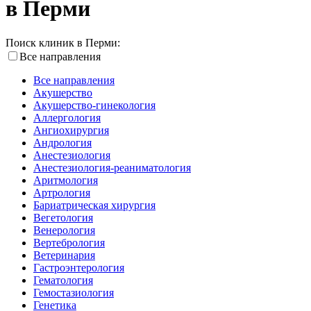
в Перми
Поиск клиник в Перми:
Все направления
Все направления
Акушерство
Акушерство-гинекология
Аллергология
Ангиохирургия
Андрология
Анестезиология
Анестезиология-реаниматология
Аритмология
Артрология
Бариатрическая хирургия
Вегетология
Венерология
Вертебрология
Ветеринария
Гастроэнтерология
Гематология
Гемостазиология
Генетика