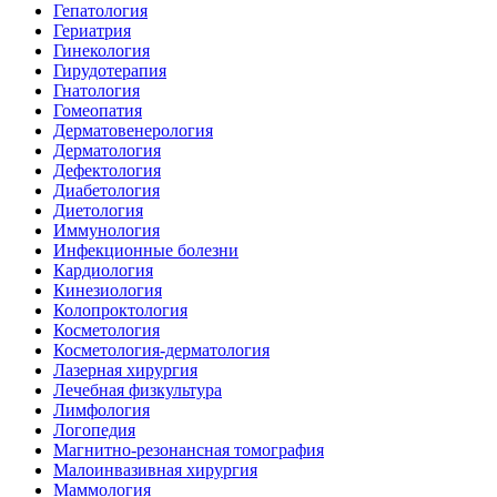
Гепатология
Гериатрия
Гинекология
Гирудотерапия
Гнатология
Гомеопатия
Дерматовенерология
Дерматология
Дефектология
Диабетология
Диетология
Иммунология
Инфекционные болезни
Кардиология
Кинезиология
Колопроктология
Косметология
Косметология-дерматология
Лазерная хирургия
Лечебная физкультура
Лимфология
Логопедия
Магнитно-резонансная томография
Малоинвазивная хирургия
Маммология