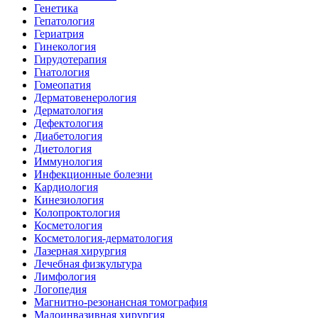
Генетика
Гепатология
Гериатрия
Гинекология
Гирудотерапия
Гнатология
Гомеопатия
Дерматовенерология
Дерматология
Дефектология
Диабетология
Диетология
Иммунология
Инфекционные болезни
Кардиология
Кинезиология
Колопроктология
Косметология
Косметология-дерматология
Лазерная хирургия
Лечебная физкультура
Лимфология
Логопедия
Магнитно-резонансная томография
Малоинвазивная хирургия