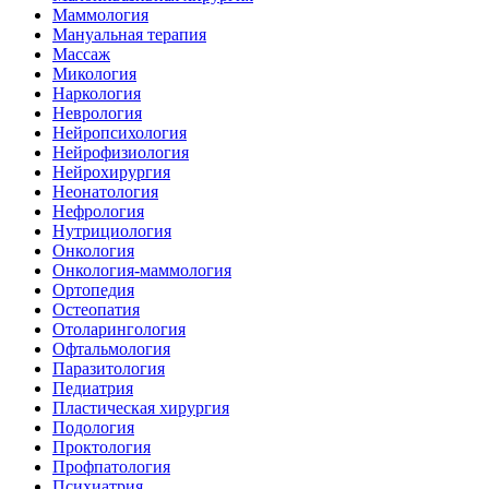
Маммология
Мануальная терапия
Массаж
Микология
Наркология
Неврология
Нейропсихология
Нейрофизиология
Нейрохирургия
Неонатология
Нефрология
Нутрициология
Онкология
Онкология-маммология
Ортопедия
Остеопатия
Отоларингология
Офтальмология
Паразитология
Педиатрия
Пластическая хирургия
Подология
Проктология
Профпатология
Психиатрия