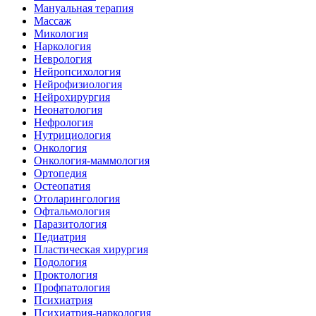
Мануальная терапия
Массаж
Микология
Наркология
Неврология
Нейропсихология
Нейрофизиология
Нейрохирургия
Неонатология
Нефрология
Нутрициология
Онкология
Онкология-маммология
Ортопедия
Остеопатия
Отоларингология
Офтальмология
Паразитология
Педиатрия
Пластическая хирургия
Подология
Проктология
Профпатология
Психиатрия
Психиатрия-наркология