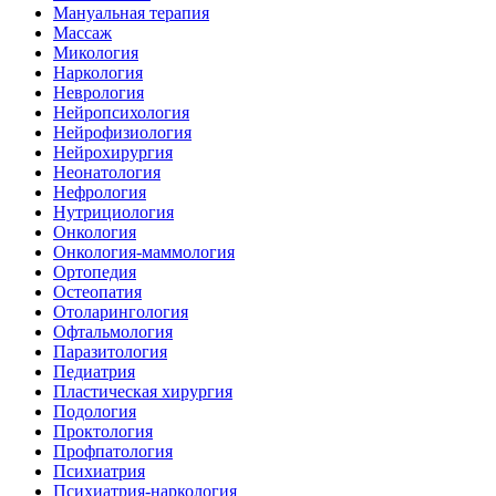
Мануальная терапия
Массаж
Микология
Наркология
Неврология
Нейропсихология
Нейрофизиология
Нейрохирургия
Неонатология
Нефрология
Нутрициология
Онкология
Онкология-маммология
Ортопедия
Остеопатия
Отоларингология
Офтальмология
Паразитология
Педиатрия
Пластическая хирургия
Подология
Проктология
Профпатология
Психиатрия
Психиатрия-наркология