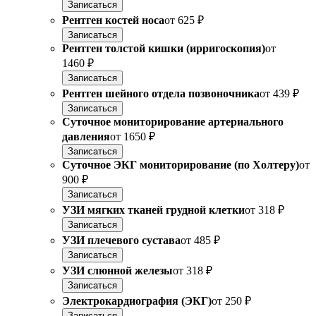
Записаться
Рентген костей носа
от
625 ₽
Записаться
Рентген толстой кишки (ирригоскопия)
от
1460 ₽
Записаться
Рентген шейного отдела позвоночника
от
439 ₽
Записаться
Суточное мониторирование артериального
давления
от
1650 ₽
Записаться
Суточное ЭКГ мониторирование (по Холтеру)
от
900 ₽
Записаться
УЗИ мягких тканей грудной клетки
от
318 ₽
Записаться
УЗИ плечевого сустава
от
485 ₽
Записаться
УЗИ слюнной железы
от
318 ₽
Записаться
Электрокардиография (ЭКГ)
от
250 ₽
Записаться