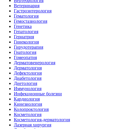
Вертебрология
Ветеринария
Гастроэнтерология
Гематология
Гемостазиология
Генетика
Гепатология
Гериатрия
Гинекология
Гирудотерапия
Гнатология
Гомеопатия
Дерматовенерология
Дерматология
Дефектология
Диабетология
Диетология
Иммунология
Инфекционные болезни
Кардиология
Кинезиология
Колопроктология
Косметология
Косметология-дерматология
Лазерная хирургия