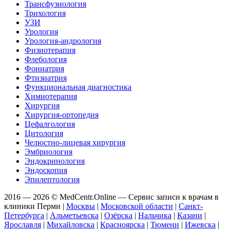
Трансфузиология
Трихология
УЗИ
Урология
Урология-андрология
Физиотерапия
Флебология
Фониатрия
Фтизиатрия
Функциональная диагностика
Химиотерапия
Хирургия
Хирургия-ортопедия
Цефалгология
Цитология
Челюстно-лицевая хирургия
Эмбриология
Эндокринология
Эндоскопия
Эпилептология
2016 — 2026 © MedCentr.Online — Сервис записи к врачам в
клиники Перми
|
Москвы
|
Московской области
|
Санкт-
Петербурга
|
Альметьевска
|
Озёрска
|
Нальчика
|
Казани
|
Ярославля
|
Михайловска
|
Красноярска
|
Тюмени
|
Ижевска
|