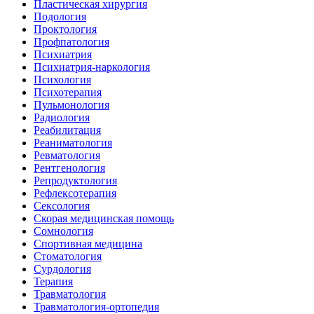
Пластическая хирургия
Подология
Проктология
Профпатология
Психиатрия
Психиатрия-наркология
Психология
Психотерапия
Пульмонология
Радиология
Реабилитация
Реаниматология
Ревматология
Рентгенология
Репродуктология
Рефлексотерапия
Сексология
Скорая медицинская помощь
Сомнология
Спортивная медицина
Стоматология
Сурдология
Терапия
Травматология
Травматология-ортопедия