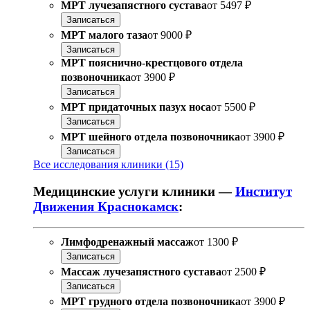
МРТ лучезапястного сустава
от
5497 ₽
Записаться
МРТ малого таза
от
9000 ₽
Записаться
МРТ пояснично-крестцового отдела
позвоночника
от
3900 ₽
Записаться
МРТ придаточных пазух носа
от
5500 ₽
Записаться
МРТ шейного отдела позвоночника
от
3900 ₽
Записаться
Все исследования клиники (15)
Медицинские услуги клиники —
Институт
Движения Краснокамск
:
Лимфодренажный массаж
от
1300 ₽
Записаться
Массаж лучезапястного сустава
от
2500 ₽
Записаться
МРТ грудного отдела позвоночника
от
3900 ₽