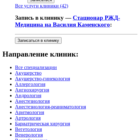
Все услуги клиники (42)
Запись в клинику —
Стационар РЖД-
Медицина на Василия Каменского
:
Записаться в клинику
Направление клиник:
Все специализации
Акушерство
Акушерство-гинекология
Аллергология
Ангиохирургия
Андрология
Анестезиология
Анестезиология-реаниматология
Аритмология
Артрология
Бариатрическая хирургия
Вегетология
Венерология