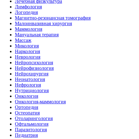
Лечебная физкультура
Лимфология
Логопедия
Магнитно-резонансная томография
Малоинвазивная хирургия
Маммология
Мануальная терапия
Массаж
Микология
Наркология
Неврология
Нейропсихология
Нейрофизиология
Нейрохирургия
Неонатология
Нефрология
Нутрициология
Онкология
Онкология-маммология
Ортопедия
Остеопатия
Отоларингология
Офтальмология
Паразитология
Педиатрия