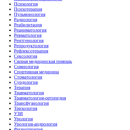
Психология
Психотерапия
Пульмонология
Радиология
Реабилитация
Реаниматология
Ревматология
Рентгенология
Репродуктология
Рефлексотерапия
Сексология
Скорая медицинская помощь
Сомнология
Спортивная медицина
Стоматология
Сурдология
Терапия
Травматология
Травматология-ортопедия
Трансфузиология
Трихология
УЗИ
Урология
Урология-андрология
Физиотерапия