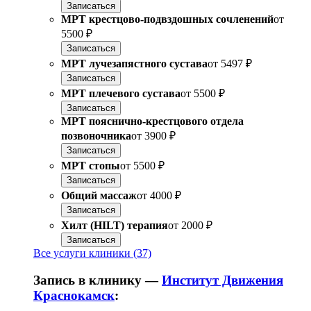
Записаться
МРТ крестцово-подвздошных сочленений
от
5500 ₽
Записаться
МРТ лучезапястного сустава
от
5497 ₽
Записаться
МРТ плечевого сустава
от
5500 ₽
Записаться
МРТ пояснично-крестцового отдела
позвоночника
от
3900 ₽
Записаться
МРТ стопы
от
5500 ₽
Записаться
Общий массаж
от
4000 ₽
Записаться
Хилт (HILT) терапия
от
2000 ₽
Записаться
Все услуги клиники (37)
Запись в клинику —
Институт Движения
Краснокамск
: