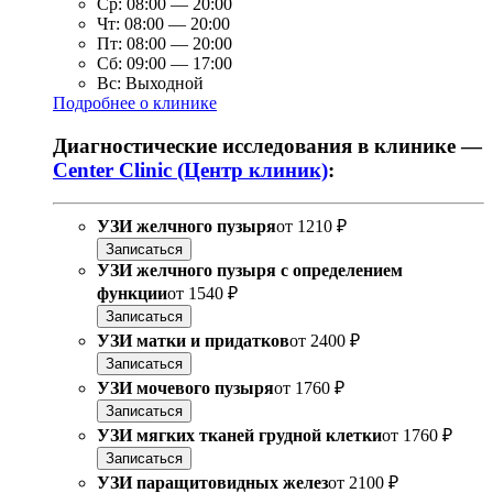
Ср:
08:00
—
20:00
Чт:
08:00
—
20:00
Пт:
08:00
—
20:00
Сб:
09:00
—
17:00
Вс:
Выходной
Подробнее о клинике
Диагностические исследования в клинике —
Center Clinic (Центр клиник)
:
УЗИ желчного пузыря
от
1210 ₽
Записаться
УЗИ желчного пузыря с определением
функции
от
1540 ₽
Записаться
УЗИ матки и придатков
от
2400 ₽
Записаться
УЗИ мочевого пузыря
от
1760 ₽
Записаться
УЗИ мягких тканей грудной клетки
от
1760 ₽
Записаться
УЗИ паращитовидных желез
от
2100 ₽