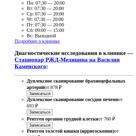
Пн:
07:30
—
20:00
Вт:
07:30
—
20:00
Ср:
07:30
—
20:00
Чт:
07:30
—
20:00
Пт:
07:30
—
20:00
Сб:
09:00
—
15:00
Вс:
Выходной
Подробнее о клинике
Диагностические исследования в клинике —
Стационар РЖД-Медицина на Василия
Каменского
:
Дуплексное сканирование брахиоцефальных
артерий
от
878 ₽
Записаться
Дуплексное сканирование сосудов печени
от
693 ₽
Записаться
Рентген органов грудной клетки
от
760 ₽
Записаться
Рентген толстой кишки (ирригоскопия)
от