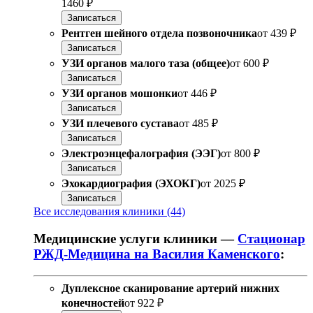
1460 ₽
Записаться
Рентген шейного отдела позвоночника
от
439 ₽
Записаться
УЗИ органов малого таза (общее)
от
600 ₽
Записаться
УЗИ органов мошонки
от
446 ₽
Записаться
УЗИ плечевого сустава
от
485 ₽
Записаться
Электроэнцефалография (ЭЭГ)
от
800 ₽
Записаться
Эхокардиография (ЭХОКГ)
от
2025 ₽
Записаться
Все исследования клиники (44)
Медицинские услуги клиники —
Стационар
РЖД-Медицина на Василия Каменского
:
Дуплексное сканирование артерий нижних
конечностей
от
922 ₽