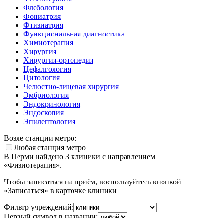
Флебология
Фониатрия
Фтизиатрия
Функциональная диагностика
Химиотерапия
Хирургия
Хирургия-ортопедия
Цефалгология
Цитология
Челюстно-лицевая хирургия
Эмбриология
Эндокринология
Эндоскопия
Эпилептология
Возле станции метро:
Любая станция метро
В Перми найдено
3
клиники с направлением
«Физиотерапия».
Чтобы записаться на приём, воспользуйтесь кнопкой
«Записаться» в карточке клиники
Фильтр учреждений:
Первый символ в названии: