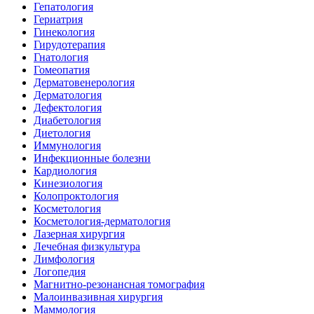
Гепатология
Гериатрия
Гинекология
Гирудотерапия
Гнатология
Гомеопатия
Дерматовенерология
Дерматология
Дефектология
Диабетология
Диетология
Иммунология
Инфекционные болезни
Кардиология
Кинезиология
Колопроктология
Косметология
Косметология-дерматология
Лазерная хирургия
Лечебная физкультура
Лимфология
Логопедия
Магнитно-резонансная томография
Малоинвазивная хирургия
Маммология