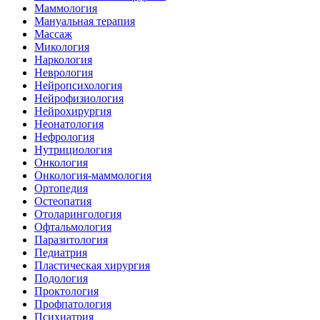
Маммология
Мануальная терапия
Массаж
Микология
Наркология
Неврология
Нейропсихология
Нейрофизиология
Нейрохирургия
Неонатология
Нефрология
Нутрициология
Онкология
Онкология-маммология
Ортопедия
Остеопатия
Отоларингология
Офтальмология
Паразитология
Педиатрия
Пластическая хирургия
Подология
Проктология
Профпатология
Психиатрия