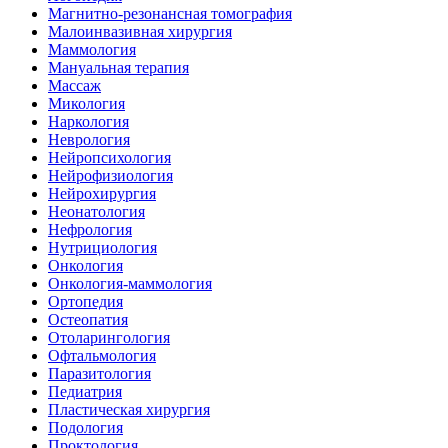
Магнитно-резонансная томография
Малоинвазивная хирургия
Маммология
Мануальная терапия
Массаж
Микология
Наркология
Неврология
Нейропсихология
Нейрофизиология
Нейрохирургия
Неонатология
Нефрология
Нутрициология
Онкология
Онкология-маммология
Ортопедия
Остеопатия
Отоларингология
Офтальмология
Паразитология
Педиатрия
Пластическая хирургия
Подология
Проктология