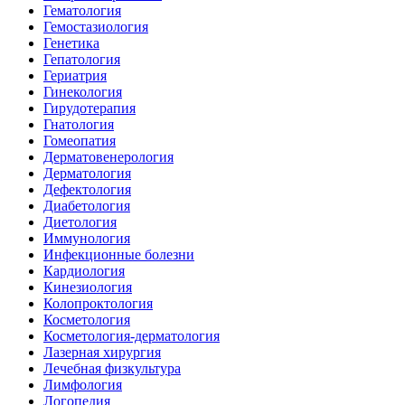
Гематология
Гемостазиология
Генетика
Гепатология
Гериатрия
Гинекология
Гирудотерапия
Гнатология
Гомеопатия
Дерматовенерология
Дерматология
Дефектология
Диабетология
Диетология
Иммунология
Инфекционные болезни
Кардиология
Кинезиология
Колопроктология
Косметология
Косметология-дерматология
Лазерная хирургия
Лечебная физкультура
Лимфология
Логопедия