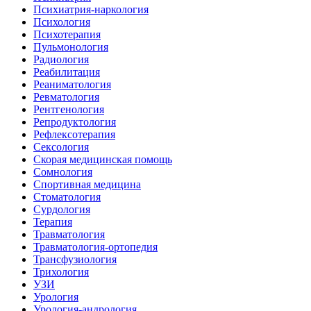
Психиатрия-наркология
Психология
Психотерапия
Пульмонология
Радиология
Реабилитация
Реаниматология
Ревматология
Рентгенология
Репродуктология
Рефлексотерапия
Сексология
Скорая медицинская помощь
Сомнология
Спортивная медицина
Стоматология
Сурдология
Терапия
Травматология
Травматология-ортопедия
Трансфузиология
Трихология
УЗИ
Урология
Урология-андрология