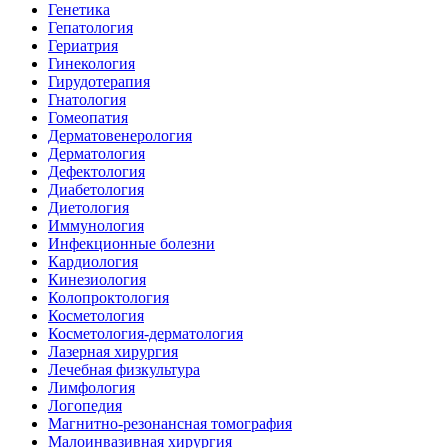
Генетика
Гепатология
Гериатрия
Гинекология
Гирудотерапия
Гнатология
Гомеопатия
Дерматовенерология
Дерматология
Дефектология
Диабетология
Диетология
Иммунология
Инфекционные болезни
Кардиология
Кинезиология
Колопроктология
Косметология
Косметология-дерматология
Лазерная хирургия
Лечебная физкультура
Лимфология
Логопедия
Магнитно-резонансная томография
Малоинвазивная хирургия