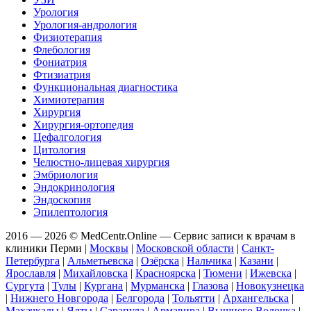
Урология
Урология-андрология
Физиотерапия
Флебология
Фониатрия
Фтизиатрия
Функциональная диагностика
Химиотерапия
Хирургия
Хирургия-ортопедия
Цефалгология
Цитология
Челюстно-лицевая хирургия
Эмбриология
Эндокринология
Эндоскопия
Эпилептология
2016 — 2026 © MedCentr.Online — Сервис записи к врачам в
клиники Перми
|
Москвы
|
Московской области
|
Санкт-
Петербурга
|
Альметьевска
|
Озёрска
|
Нальчика
|
Казани
|
Ярославля
|
Михайловска
|
Красноярска
|
Тюмени
|
Ижевска
|
Сургута
|
Тулы
|
Кургана
|
Мурманска
|
Глазова
|
Новокузнецка
|
Нижнего Новгорода
|
Белгорода
|
Тольятти
|
Архангельска
|
Махачкалы
|
Ялты
|
Сарапула
|
Армавира
|
Вышнего Волочка
|