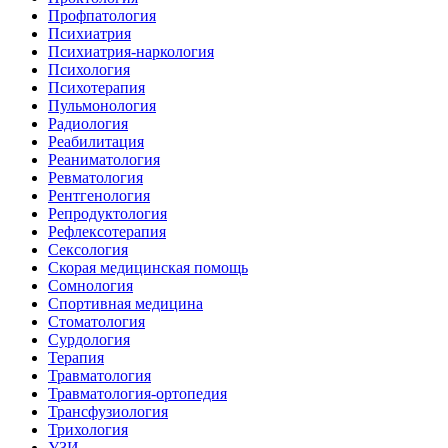
Профпатология
Психиатрия
Психиатрия-наркология
Психология
Психотерапия
Пульмонология
Радиология
Реабилитация
Реаниматология
Ревматология
Рентгенология
Репродуктология
Рефлексотерапия
Сексология
Скорая медицинская помощь
Сомнология
Спортивная медицина
Стоматология
Сурдология
Терапия
Травматология
Травматология-ортопедия
Трансфузиология
Трихология
УЗИ