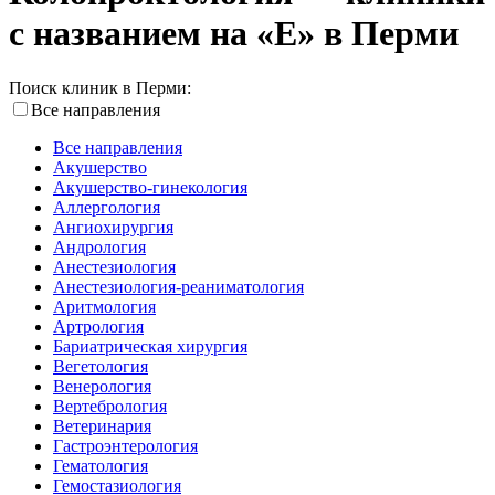
с названием на «E» в Перми
Поиск клиник в Перми:
Все направления
Все направления
Акушерство
Акушерство-гинекология
Аллергология
Ангиохирургия
Андрология
Анестезиология
Анестезиология-реаниматология
Аритмология
Артрология
Бариатрическая хирургия
Вегетология
Венерология
Вертебрология
Ветеринария
Гастроэнтерология
Гематология
Гемостазиология