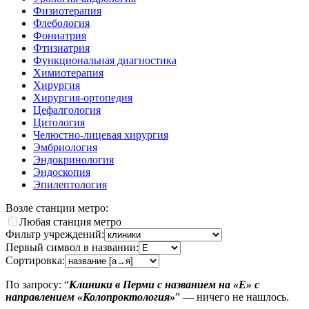
Физиотерапия
Флебология
Фониатрия
Фтизиатрия
Функциональная диагностика
Химиотерапия
Хирургия
Хирургия-ортопедия
Цефалгология
Цитология
Челюстно-лицевая хирургия
Эмбриология
Эндокринология
Эндоскопия
Эпилептология
Возле станции метро:
Любая станция метро
Фильтр учреждений:
Первый символ в названии:
Сортировка:
По запросу: “
Клиники в Перми с названием на «E» с
направлением «Колопроктология»
” — ничего не нашлось.