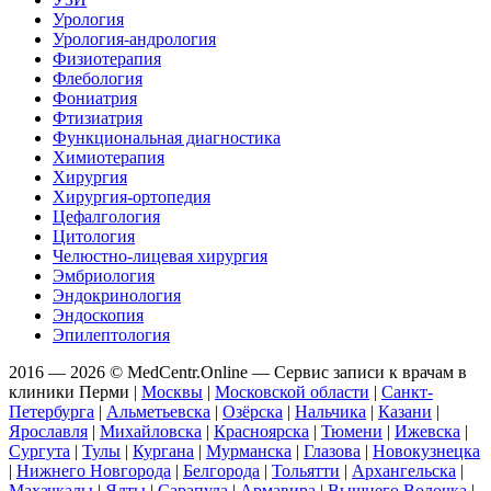
Урология
Урология-андрология
Физиотерапия
Флебология
Фониатрия
Фтизиатрия
Функциональная диагностика
Химиотерапия
Хирургия
Хирургия-ортопедия
Цефалгология
Цитология
Челюстно-лицевая хирургия
Эмбриология
Эндокринология
Эндоскопия
Эпилептология
2016 — 2026 © MedCentr.Online — Сервис записи к врачам в
клиники Перми
|
Москвы
|
Московской области
|
Санкт-
Петербурга
|
Альметьевска
|
Озёрска
|
Нальчика
|
Казани
|
Ярославля
|
Михайловска
|
Красноярска
|
Тюмени
|
Ижевска
|
Сургута
|
Тулы
|
Кургана
|
Мурманска
|
Глазова
|
Новокузнецка
|
Нижнего Новгорода
|
Белгорода
|
Тольятти
|
Архангельска
|
Махачкалы
|
Ялты
|
Сарапула
|
Армавира
|
Вышнего Волочка
|