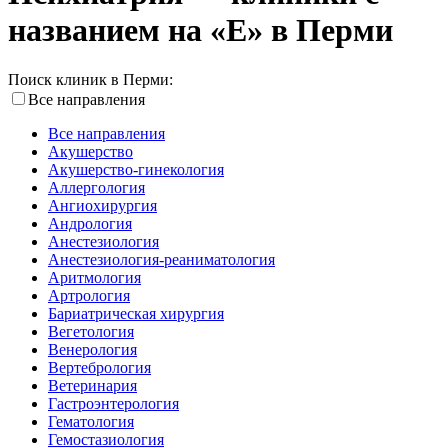
названием на «E» в Перми
Поиск клиник в Перми:
Все направления
Все направления
Акушерство
Акушерство-гинекология
Аллергология
Ангиохирургия
Андрология
Анестезиология
Анестезиология-реаниматология
Аритмология
Артрология
Бариатрическая хирургия
Вегетология
Венерология
Вертебрология
Ветеринария
Гастроэнтерология
Гематология
Гемостазиология