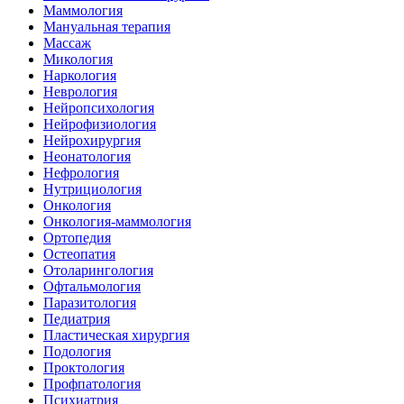
Маммология
Мануальная терапия
Массаж
Микология
Наркология
Неврология
Нейропсихология
Нейрофизиология
Нейрохирургия
Неонатология
Нефрология
Нутрициология
Онкология
Онкология-маммология
Ортопедия
Остеопатия
Отоларингология
Офтальмология
Паразитология
Педиатрия
Пластическая хирургия
Подология
Проктология
Профпатология
Психиатрия