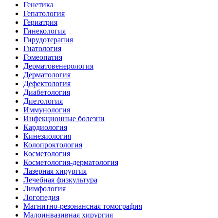
Генетика
Гепатология
Гериатрия
Гинекология
Гирудотерапия
Гнатология
Гомеопатия
Дерматовенерология
Дерматология
Дефектология
Диабетология
Диетология
Иммунология
Инфекционные болезни
Кардиология
Кинезиология
Колопроктология
Косметология
Косметология-дерматология
Лазерная хирургия
Лечебная физкультура
Лимфология
Логопедия
Магнитно-резонансная томография
Малоинвазивная хирургия