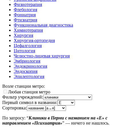
Физиотерапия
Флебология
Фониатрия
Фтизиатрия
Функциональная диагностика
Химиотерапия
Хирургия
Хирургия-ортопедия
Цефалгология
Цитология
Челюстно-лицевая хирургия
Эмбриология
Эндокринология
Эндоскопия
Эпилептология
Возле станции метро:
Любая станция метро
Фильтр учреждений:
Первый символ в названии:
Сортировка:
По запросу: “
Клиники в Перми с названием на «E» с
направлением «Психиатрия»
” — ничего не нашлось.