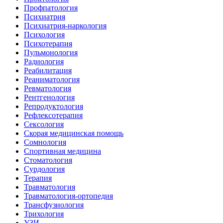
Профпатология
Психиатрия
Психиатрия-наркология
Психология
Психотерапия
Пульмонология
Радиология
Реабилитация
Реаниматология
Ревматология
Рентгенология
Репродуктология
Рефлексотерапия
Сексология
Скорая медицинская помощь
Сомнология
Спортивная медицина
Стоматология
Сурдология
Терапия
Травматология
Травматология-ортопедия
Трансфузиология
Трихология
УЗИ