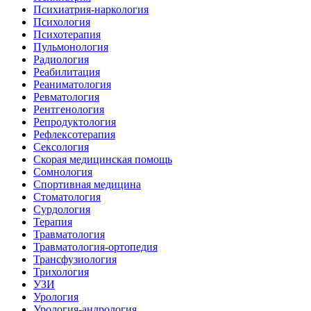
Психиатрия-наркология
Психология
Психотерапия
Пульмонология
Радиология
Реабилитация
Реаниматология
Ревматология
Рентгенология
Репродуктология
Рефлексотерапия
Сексология
Скорая медицинская помощь
Сомнология
Спортивная медицина
Стоматология
Сурдология
Терапия
Травматология
Травматология-ортопедия
Трансфузиология
Трихология
УЗИ
Урология
Урология-андрология