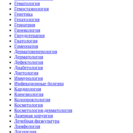
Гематология
Гемостазиология
Генетика
Гепатология
Гериатрия
Гинекология
Гирудотерапия
Гнатология
Гомеопатия
Дерматовенерология
Дерматология
Дефектология
Диабетология
Диетология
Иммунология
Инфекционные болезни
Кардиология
Кинезиология
Колопроктология
Косметология
Косметология-дерматология
Лазерная хирургия
Лечебная физкультура
Лимфология
Логопедия