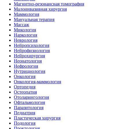
Магнитно-резонансная томография
Малоинвазивная хирургия
Маммология
Мануальная терапия
Массаж
Микология
Наркология
Неврология
Нейропсихология
Нейрофизиология
Нейрохирургия
Неонатология
Нефрология
Нутрициология
Онкология
Онкология-маммология
Ортопедия
Остеопатия
Отоларингология
Офтальмология
Паразитология
Педиатрия
Пластическая хирургия
Подология
Проктология