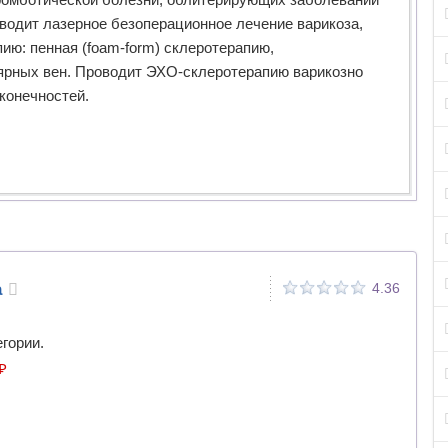
водит лазерное безоперационное лечение варикоза,
ию: пенная (foam-form) склеротерапию,
лярных вен. Проводит ЭХО-склеротерапию варикозно
конечностей.
а
4.36
егории.
₽