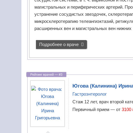
в
магистральных и периферических артерий. Про
а
Генетики
устранение сосудистых звездочек, склеротерап
м
Гепатологи
микросклеротерапию телеангиэктазий, ретику
и
расширенных вен и магистральных вен нижних 
?
Гериатры
(геронтологи)
В
Подробнее о враче
р
Гинекологи
а
ч
Гирудотерапевты
—
ч
Гнатологи
е
Югова
(Калинина) Ирин
л
Гастроэнтеролог
Гомеопаты
о
Стаж 12 лет, врач второй кат
в
Дерматовенерологи
Первичный прием —
от
3100 
е
к
Дерматологи
,