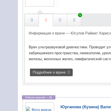
ы
Лазерные
к
хирурги
и
,
Лимфологи
з
Информация о враче —
Юсупов Раймат Харис
н
Логопеды
а
н
Врач ультразвуковой диагностики. Проводит у
ЛОРы
и
забрюшинного пространства, гинекологии, уро
(отоларингологи)
я
железы, молочных желез, лимфатической сист
и
Малоинвазивные
о
хирурги
Подробнее о враче
п
ы
Маммологи
т
Мануальные
в
терапевты
п
р
Юрганова
(Кузина) Вале
Массажисты