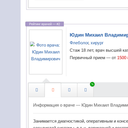
ч
Врачи
-
ЛФК
с
п
Врачи
МРТ
е
Юдин
Михаил Владими
ц
Флеболог
,
хирург
Врачи
и
Стаж 18 лет, врач высшей ка
скорой
а
помощи
Первичный прием —
от
1500 
л
и
Врачи
с
функциональной
т
диагностики
п
Гастроэнтерологи
е
Информация о враче —
Юдин Михаил Владими
р
Гематологи
е
д
Занимается диагностикой, оперативным и конс
Гемостазиологи
сосудистой системы, в т. ч. варикозной и пос