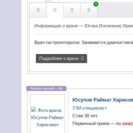
Дефектологи
и
с
Диабетологи
п
о
Информация о враче —
Югова (Калинина) Ирин
Диетологи
л
ь
Иммунологи
Врач-гастроэнтеролог. Занимается диагностико
з
у
Инфекционисты
Подробнее о враче
ю
щ
Кардиологи
и
й
Кинезиологи
с
в
Колопроктологи
Юсупов
Раймат Харисо
о
УЗИ-специалист
Косметологи
и
Стаж 38 лет.
н
Косметологи-
Первичный прием —
по запр
а
дерматологи
в