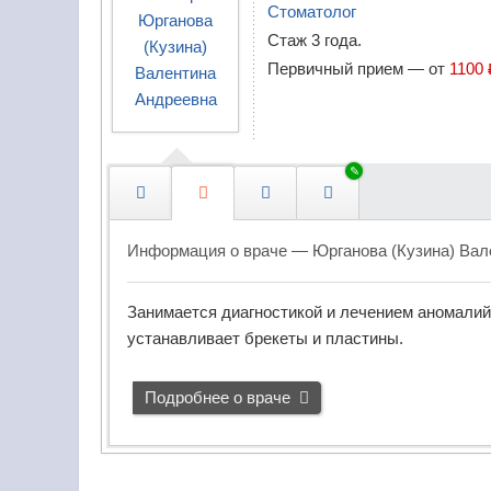
е
Стоматолог
д
Стаж 3 года.
Микологи
у
Первичный прием —
от
1100 
п
Наркологи
р
е
Неврологи
ж
д
Нейропсихологи
е
н
Нейрофизиологи
Информация о враче —
Юрганова (Кузина) Вал
и
и
Нейрохирурги
Занимается диагностикой и лечением аномалий 
и
устанавливает брекеты и пластины.
Неонатологи
л
е
Нефрологи
ч
Подробнее о враче
е
Нутрициологи
н
и
Окулисты