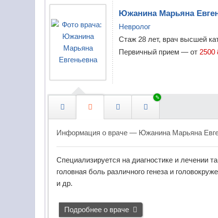
н
Южанина
Марьяна Евге
Анестезиологи-
я
Невролог
реаниматологи
т
Стаж 28 лет, врач высшей ка
ь
Аритмологи
Первичный прием —
от
2500 
,
х
Артрологи
о
Бариатрические
р
хирурги
о
ш
Вегетологи
и
Информация о враче —
Южанина Марьяна Евг
й
Венерологи
л
Специализируется на диагностике и лечении та
и
Вертебрологи
головная боль различного генеза и головокруже
в
и др.
Ветеринарные
р
врачи
а
Подробнее о враче