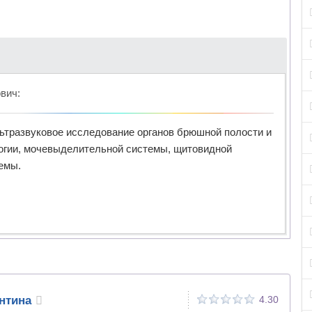
ович
:
льтразвуковое исследование органов брюшной полости и
логии, мочевыделительной системы, щитовидной
емы.
нтина
4.30