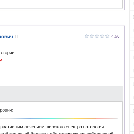
рович
4.56
тегории.
₽
рович
:
ервативным лечением широкого спектра патологии
ттромботической болезни, облитерирующих заболеваний