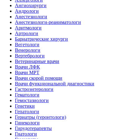
Ангиохирурги
Андрологи
Анестезиологи
Анестезиологи-реаниматологи
Аритмологи
Артрологи
Бариатрические хирурги
Вегетологи
Венерологи
Вертебрологи
Ветеринарные врачи
Врачи ЛФК
Врачи МРТ
Врачи скорой помощи
Врачи функциональной диагностики
Гастроэнтерологи
Гематологи
Гемостазиологи
Генетики
Гепатологи
Гериатры (геронтологи)
Гинекологи
Гирудотерапевты
Гнатологи