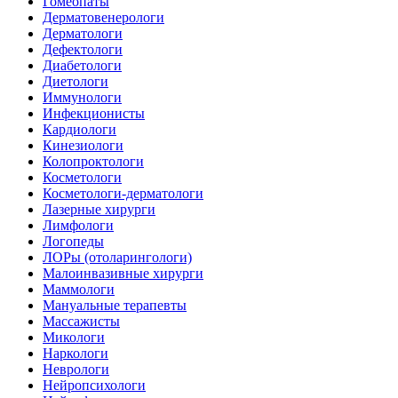
Гомеопаты
Дерматовенерологи
Дерматологи
Дефектологи
Диабетологи
Диетологи
Иммунологи
Инфекционисты
Кардиологи
Кинезиологи
Колопроктологи
Косметологи
Косметологи-дерматологи
Лазерные хирурги
Лимфологи
Логопеды
ЛОРы (отоларингологи)
Малоинвазивные хирурги
Маммологи
Мануальные терапевты
Массажисты
Микологи
Наркологи
Неврологи
Нейропсихологи