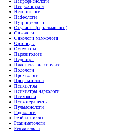
Нейрофизиологи
Нейрохирурги
Неонатологи
Нефрологи
Нутрициологи
Окулисты (офтальмологи)
Онкологи
Онкологи-маммологи
Ортопеды
Остеопаты
Паразитологи
Педиатры
Пластические хирурги
Подологи
Проктологи
Профпатологи
Психиатры
Психиатры-наркологи
Психологи
Психотерапевты
Пульмонологи
Радиологи
Реабилитологи
Реаниматологи
Ревматологи