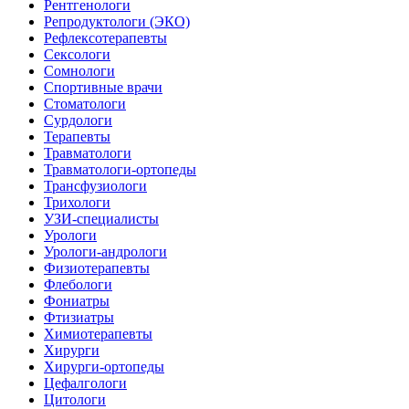
Рентгенологи
Репродуктологи (ЭКО)
Рефлексотерапевты
Сексологи
Сомнологи
Спортивные врачи
Стоматологи
Сурдологи
Терапевты
Травматологи
Травматологи-ортопеды
Трансфузиологи
Трихологи
УЗИ-специалисты
Урологи
Урологи-андрологи
Физиотерапевты
Флебологи
Фониатры
Фтизиатры
Химиотерапевты
Хирурги
Хирурги-ортопеды
Цефалгологи
Цитологи