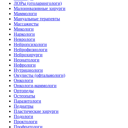
ЛОРы (отоларингологи)
Малоинвазивные хирурги
Маммологи
Мануальные терапевты
Массажисты
Микологи
Наркологи
Неврологи
Нейропсихологи
Нейрофизиологи
Нейрохирурги
Неонатологи
Нефрологи
Нутрициологи
Окулисты (офтальмологи)
Онкологи
Онкологи-маммологи
Ортопеды
Остеопаты
Паразитологи
Педиатры
Пластические хирурги
Подологи
Проктологи
Профпатологи