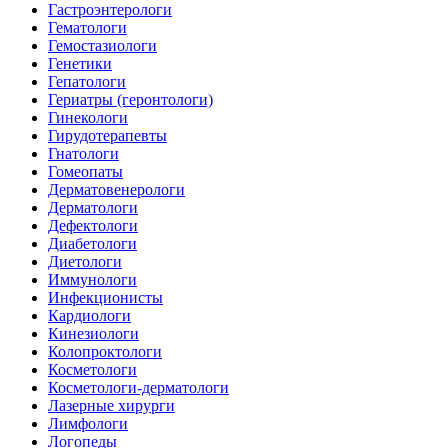
Гастроэнтерологи
Гематологи
Гемостазиологи
Генетики
Гепатологи
Гериатры (геронтологи)
Гинекологи
Гирудотерапевты
Гнатологи
Гомеопаты
Дерматовенерологи
Дерматологи
Дефектологи
Диабетологи
Диетологи
Иммунологи
Инфекционисты
Кардиологи
Кинезиологи
Колопроктологи
Косметологи
Косметологи-дерматологи
Лазерные хирурги
Лимфологи
Логопеды