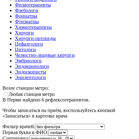
Физиотерапевты
Флебологи
Фониатры
Фтизиатры
Химиотерапевты
Хирурги
Хирурги-ортопеды
Цефалгологи
Цитологи
Челюстно-лицевые хирурги
Эмбриологи
Эндокринологи
Эндоскописты
Эпилептологи
Возле станции метро:
Любая станция метро
В Перми найдено
6
рефлексотерапевтов.
Чтобы записаться на приём, воспользуйтесь кнопкой
«Записаться» в карточке врача
Фильтр врачей:
Первая буква в ФИО:
Сортировка: