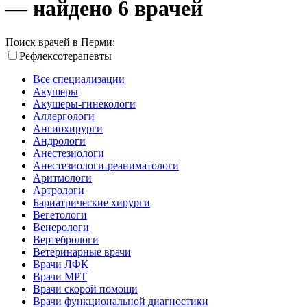
— найдено 6 врачей
Поиск врачей в Перми:
Рефлексотерапевты
Все специализации
Акушеры
Акушеры-гинекологи
Аллергологи
Ангиохирурги
Андрологи
Анестезиологи
Анестезиологи-реаниматологи
Аритмологи
Артрологи
Бариатрические хирурги
Вегетологи
Венерологи
Вертебрологи
Ветеринарные врачи
Врачи ЛФК
Врачи МРТ
Врачи скорой помощи
Врачи функциональной диагностики