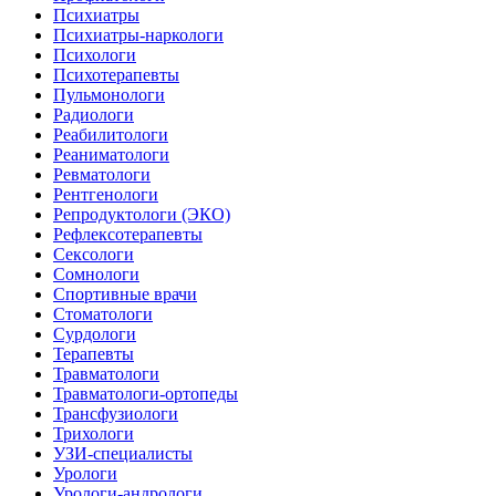
Психиатры
Психиатры-наркологи
Психологи
Психотерапевты
Пульмонологи
Радиологи
Реабилитологи
Реаниматологи
Ревматологи
Рентгенологи
Репродуктологи (ЭКО)
Рефлексотерапевты
Сексологи
Сомнологи
Спортивные врачи
Стоматологи
Сурдологи
Терапевты
Травматологи
Травматологи-ортопеды
Трансфузиологи
Трихологи
УЗИ-специалисты
Урологи
Урологи-андрологи